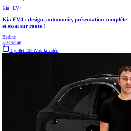
Kia · EV4
Kia EV4 : design, autonomie, présentation complète
et essai sur route !
Berline
Électrique
1 juillet 2026
Voir la vidéo